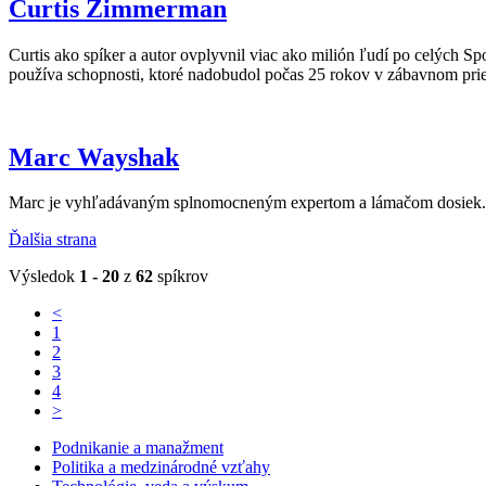
Curtis Zimmerman
Curtis ako spíker a autor ovplyvnil viac ako milión ľudí po celých 
používa schopnosti, ktoré nadobudol počas 25 rokov v zábavnom pri
Marc Wayshak
Marc je vyhľadávaným splnomocneným expertom a lámačom dosiek. Má 
Ďalšia strana
Výsledok
1 - 20
z
62
spíkrov
<
1
2
3
4
>
Podnikanie a manažment
Politika a medzinárodné vzťahy