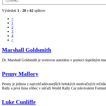
Výsledok
1 - 20
z
62
spíkrov
<
1
2
3
4
>
Marshall Goldsmith
Dr. Marshall Goldsmith je svetovou autoritou v pomoci úspešným mana
Penny Mallory
Penny je jednou z najvyhľadávanejších britských motivačných rečníko
Rally a prvá žena vôbec v súťaži World Rally Car (ekvivalent Formul
Luke Cunliffe