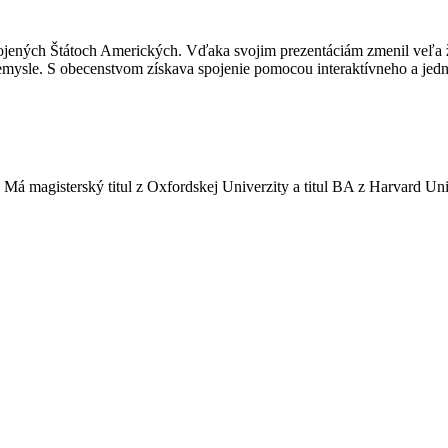
Spojených Štátoch Amerických. Vďaka svojim prezentáciám zmenil veľa ž
emysle. S obecenstvom získava spojenie pomocou interaktívneho a je
magisterský titul z Oxfordskej Univerzity a titul BA z Harvard Univ