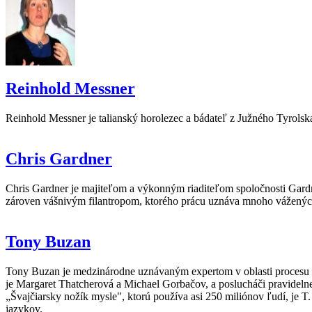
Reinhold Messner
Reinhold Messner je talianský horolezec a bádateľ z Južného Tyrolska, 
Chris Gardner
Chris Gardner je majiteľom a výkonným riaditeľom spoločnosti Gard
zároven vášnivým filantropom, ktorého prácu uznáva mnoho vážených
Tony Buzan
Tony Buzan je medzinárodne uznávaným expertom v oblasti procesu mys
je Margaret Thatcherová a Michael Gorbačov, a poslucháči pravidel
„Švajčiarsky nožík mysle", ktorú používa asi 250 miliónov ľudí, je T
jazykov.