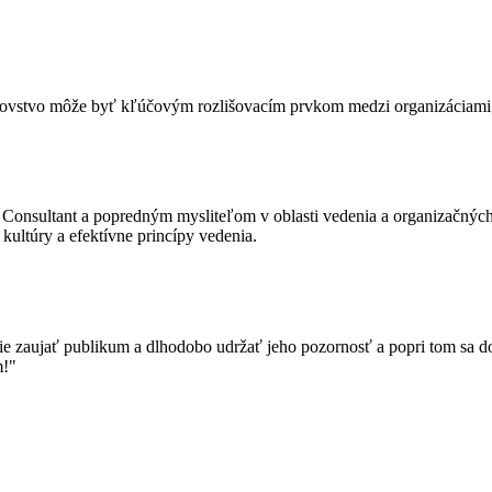
covstvo môže byť kľúčovým rozlišovacím prvkom medzi organizáciami, k
 Consultant a popredným mysliteľom v oblasti vedenia a organizačn
ultúry a efektívne princípy vedenia.
ie zaujať publikum a dlhodobo udržať jeho pozornosť a popri tom sa 
m!"