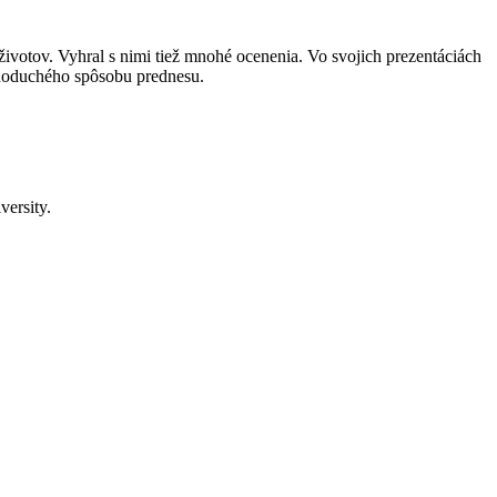
ivotov. Vyhral s nimi tiež mnohé ocenenia. Vo svojich prezentáciách
dnoduchého spôsobu prednesu.
ersity.