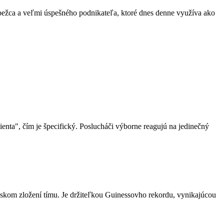
 bežca a veľmi úspešného podnikateľa, ktoré dnes denne využíva ako
enta", čím je špecifický. Poslucháči výborne reagujú na jedinečný
ženskom zložení tímu. Je držiteľkou Guinessovho rekordu, vynikajúcou