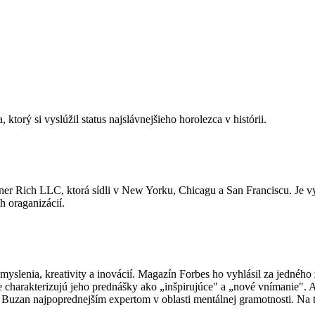
ktorý si vyslúžil status najslávnejšieho horolezca v histórii.
ner Rich LLC, ktorá sídli v New Yorku, Chicagu a San Franciscu. Je 
 oraganizácií.
lenia, kreativity a inovácií. Magazín Forbes ho vyhlásil za jedného z
ne charakterizujú jeho prednášky ako „inšpirujúce" a „nové vnímanie
. Buzan najpoprednejším expertom v oblasti mentálnej gramotnosti. Na 